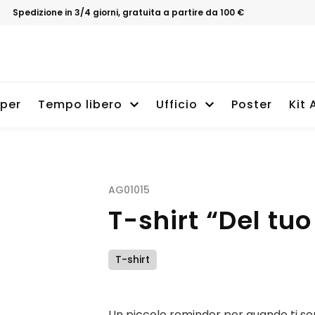
Spedizione in 3/4 giorni, gratuita a partire da 100 €
per
Tempo libero
Ufficio
Poster
Kit 
AG01015
T-shirt “Del tu
T-shirt
Un piccolo reminder per quando ti sent