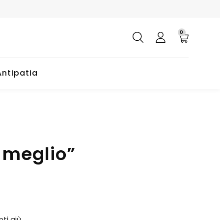
0
Antipatia
o meglio”
i giù.