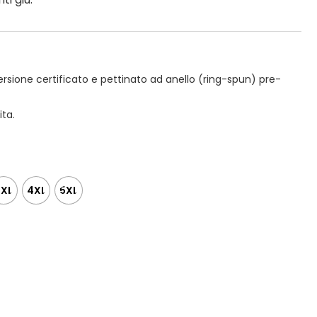
rsione certificato e pettinato ad anello (ring-spun) pre-
ita.
3XL
4XL
5XL