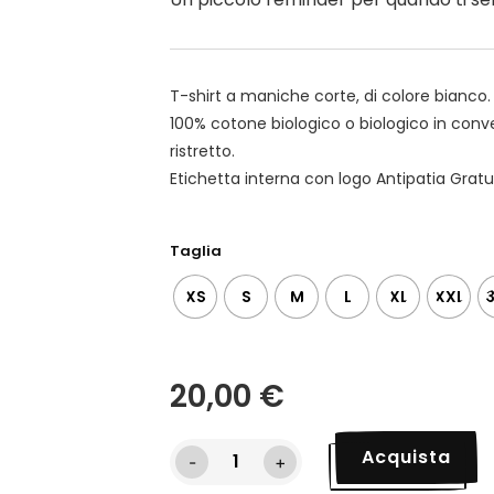
T-shirt a maniche corte, di colore bianco.
100% cotone biologico o biologico in conve
ristretto.
Etichetta interna con logo Antipatia Gratu
Taglia
XS
S
M
L
XL
XXL
20,00
€
Acquista
-
+