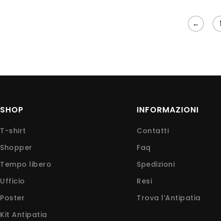
←
SHOP
INFORMAZIONI
T-shirt
Contatti
Shopper
Faq
Tempo libero
Spedizioni
Ufficio
Resi
Poster
Trova l’Antipatia
Kit Antipatia