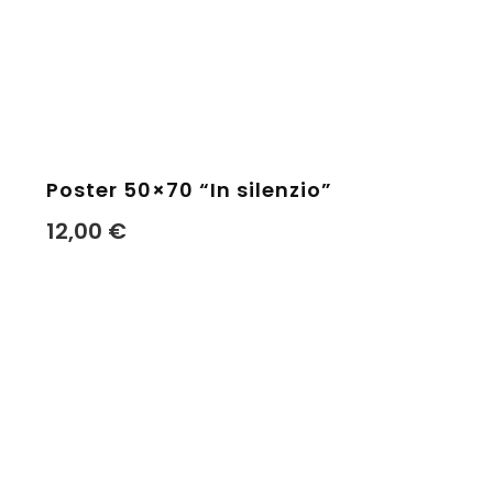
Poster 50×70 “In silenzio”
12,00
€