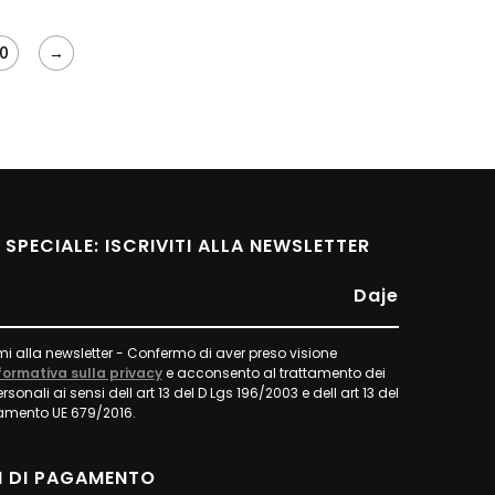
10
→
I SPECIALE: ISCRIVITI ALLA NEWSLETTER
Daje
imi alla newsletter - Confermo di aver preso visione
formativa sulla privacy
e acconsento al trattamento dei
rsonali ai sensi dell art 13 del D Lgs 196/2003 e dell art 13 del
amento UE 679/2016.
I DI PAGAMENTO