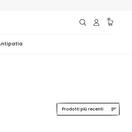
0
Antipatia