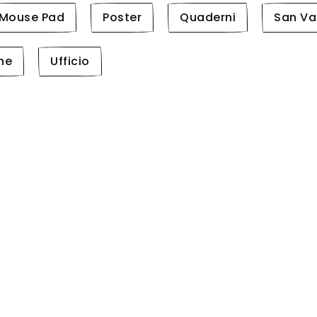
Mouse Pad
Poster
Quaderni
San Va
ne
Ufficio