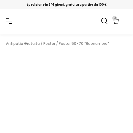
Spedizione in 3/4 giorni, gratuita a partire da 100 €
0
Antipatia Gratuita
/
Poster
/
Poster 50×70 “Buonumore”