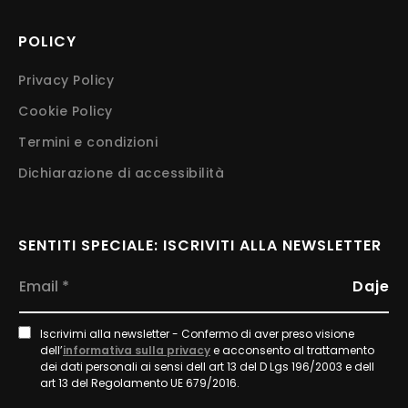
POLICY
Privacy Policy
Cookie Policy
Termini e condizioni
Dichiarazione di accessibilità
SENTITI SPECIALE: ISCRIVITI ALLA NEWSLETTER
E
Daje
m
a
P
Iscrivimi alla newsletter - Confermo di aver preso visione
i
r
dell’
informativa sulla privacy
e acconsento al trattamento
l
i
dei dati personali ai sensi dell art 13 del D Lgs 196/2003 e dell
v
*
art 13 del Regolamento UE 679/2016.
a