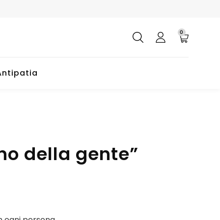
0
Antipatia
no della gente”
in ogni persona.