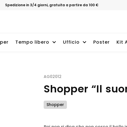
Spedizione in 3/4 giorni, gratuita a partire da 100 €
per
Tempo libero
Ufficio
Poster
Kit 
AG02012
Shopper “Il suo
Shopper
Poi non si dica che non cerco il bello 